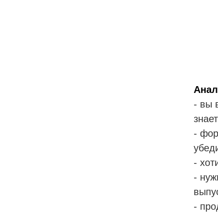
Анал
- вы 
знает
- фо
убеди
- хот
- нуж
выпу
- про