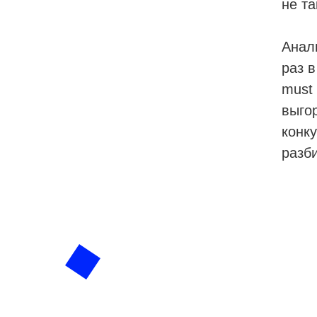
не та
Анал
раз в
must 
выго
конку
разб